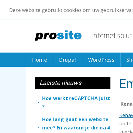
Deze website gebruikt cookies om uw gebruikservar
Overslaan
en
naar
de
inhoud
gaan
Home
Drupal
WordPress
Sh
Em
Laatste nieuws
Hoe werkt reCAPTCHA juist
'
Kena
?
Kena
Hoe lang gaat een website
op te
mee? En waarom je die na 4
speci