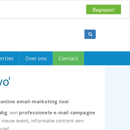
Begrepen!
Search
enties
Over ons
Contact
o'
 online email-marketing tool
.
dig
, een
professionele e-mail campagne
en nieuw event, informatie omtrent een
rief.