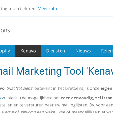
ing te verbeteren.
Meer info.
Search
Search
opify
Kenavo
Diensten
Nieuws
Refer
ail Marketing Tool 'Kenav
vo
' (wat '
tot ziens
' betekent in het Bretoens) is onze
eigen
vo
biedt u de mogelijkheid om
zeer eenvoudig
,
zelfstan
 stellen en te versturen naar uw mailinglijsten. Bv. voor e
ale actie of gewoon een wekelijkse of maandelijkse nieuwsb