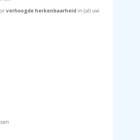
oor
verhoogde herkenbaarheid
in (al) uw
ssen