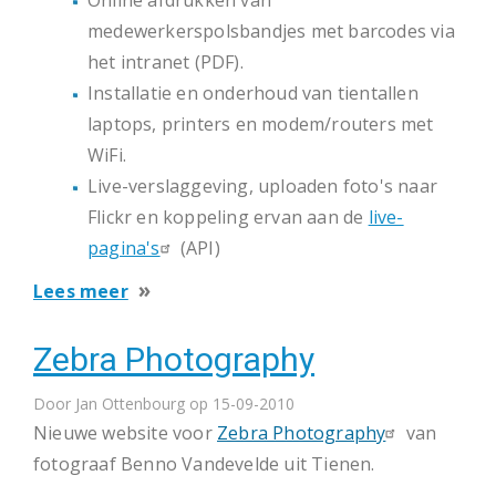
Online afdrukken van
medewerkerspolsbandjes met barcodes via
het intranet (PDF).
Installatie en onderhoud van tientallen
laptops, printers en modem/routers met
WiFi.
Live-verslaggeving, uploaden foto's naar
Flickr en koppeling ervan aan de
live-
pagina's
(API)
over
Lees meer
Prosite
Zebra Photography
ondersteunt
grootste
Door
Jan Ottenbourg
op 15-09-2010
Belgische
Nieuwe website voor
Zebra Photography
van
stadsfestival
fotograaf Benno Vandevelde uit Tienen.