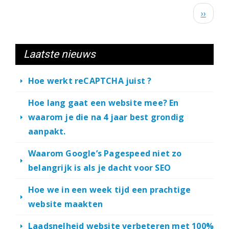
Paginatie
nieuws
Volgen
››
over
pagina
Tienen
Laatste nieuws
Hoe werkt reCAPTCHA juist ?
Hoe lang gaat een website mee? En
waarom je die na 4 jaar best grondig
aanpakt.
Waarom Google’s Pagespeed niet zo
belangrijk is als je dacht voor SEO
Hoe we in een week tijd een prachtige
website maakten
Laadsnelheid website verbeteren met 100%