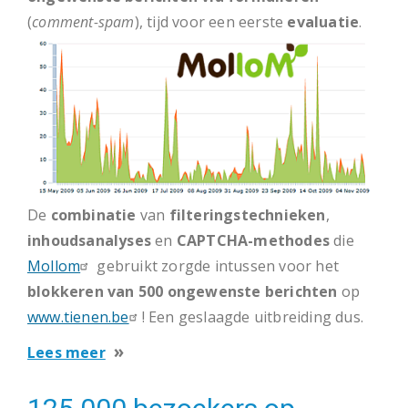
(
comment-spam
), tijd voor een eerste
evaluatie
.
De
combinatie
van
filteringstechnieken
,
inhoudsanalyses
en
CAPTCHA-methodes
die
Mollom
gebruikt zorgde intussen voor het
blokkeren van 500 ongewenste berichten
op
www.tienen.be
! Een geslaagde uitbreiding dus.
over
Lees meer
Statistieken
Mollom