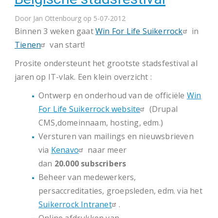
grootste
Door
Jan Ottenbourg
Belgische
op 5-07-2012
Binnen 3 weken gaat
Win For Life Suikerrock
in
stadsfestival
Tienen
van start!
Prosite ondersteunt het grootste stadsfestival al
jaren op IT-vlak. Een klein overzicht :
Ontwerp en onderhoud van de officiële
Win
For Life Suikerrock website
(Drupal
CMS,domeinnaam, hosting, edm.)
Versturen van mailings en nieuwsbrieven
via
Kenavo
naar meer
dan
20.000 subscribers
Beheer van medewerkers,
persaccreditaties, groepsleden, edm. via het
Suikerrock Intranet
.