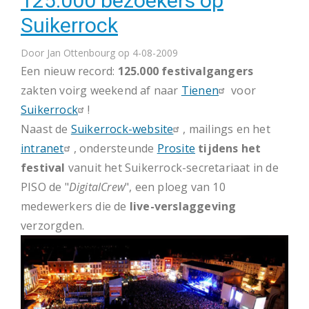
125.000 bezoekers op
Captcha's
Suikerrock
op
Door
Jan Ottenbourg
website
op 4-08-2009
Een nieuw record:
125.000 festivalgangers
Tienen
zakten voirg weekend af naar
Tienen
voor
Suikerrock
!
Naast de
Suikerrock-website
, mailings en het
intranet
, ondersteunde
Prosite
tijdens het
festival
vanuit het Suikerrock-secretariaat in de
PISO de "
DigitalCrew
", een ploeg van 10
medewerkers die de
live-verslaggeving
verzorgden.