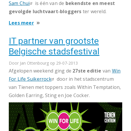
Sam Chui
is één van de
bekendste en meest
Schaar
gevolgde luchtvaart-bloggers
ter wereld.
over
Lees meer
Reismap
IT partner van grootste
voor
vlogger/blogger
Belgische stadsfestival
Sam
Door
Jan Ottenbourg
Chui
op 29-07-2013
Afgelopen weekend ging de
27ste editie
van
Win
For Life Suikerrock
door in het stadscentrum
van Tienen met toppers zoals Within Temptation,
Golden Earring, Sting en Joe Cocker.