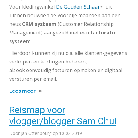
Voor kledingwinkel
De Gouden Schaar
uit
Tienen bouwden de voorbije maanden aan een
heus
CRM systeem
(Customer Relationship
Management) aangevuld met een
facturatie
systeem
.
Hierdoor kunnen zij nu o.a. alle klanten-gegevens,
verkopen en kortingen beheren,
alsook eenvoudig facturen opmaken en digitaal
versturen per email.
over
Lees meer
PHP
Reismap voor
programmatie
voor
vlogger/blogger Sam Chui
De
Door
Jan Ottenbourg
Gouden
op 10-02-2019