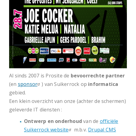
Al sinds 2007 is Prosite de
bevoorrechte partner
(en
sponsor
) van Suikerrock op
informatica
gebied.
Een klein overzicht van onze (achter de schermen)
geleverde IT diensten :
Ontwerp en onderhoud
van de
officiële
Suikerrock website
m.b.v.
Drupal CMS