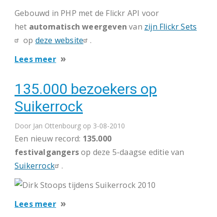
Gebouwd in PHP met de Flickr API voor
het
automatisch weergeven
van
zijn Flickr Sets
op
deze website
.
over
Lees meer
Zebra
135.000 bezoekers op
Photography
Suikerrock
Door
Jan Ottenbourg
op 3-08-2010
Een nieuw record:
135.000
festivalgangers
op
deze 5-daagse editie van
Suikerrock
.
over
Lees meer
135.000