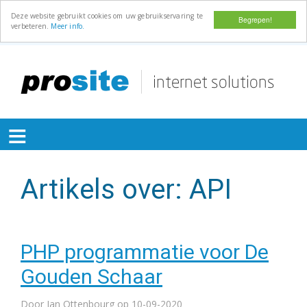
Deze website gebruikt cookies om uw gebruikservaring te
Begrepen!
verbeteren.
Meer info.
Overslaan
en
naar
de
≡
inhoud
gaan
Artikels over: API
PHP programmatie voor De
Gouden Schaar
Door
Jan Ottenbourg
op 10-09-2020