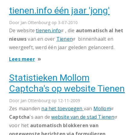
tienen.info één jaar 'jong'
bezoekers
op
Door
Jan Ottenbourg
op 3-07-2010
Suikerrock
De website
tienen.info
, die
automatisch al het
nieuws
van en over
Tienen
binnenhaalt en
weergeeft, werd één jaar geleden gelanceerd.
over
Lees meer
tienen.info
Statistieken Mollom
één
jaar
Captcha's op website Tienen
'jong'
Door
Jan Ottenbourg
op 12-11-2009
Zes maanden
na het toevoegen
van
Mollom
Captcha
's aan de
website van de stad Tienen
voor het
automatisch blokkeren van
ongewenste berichten via formulieren