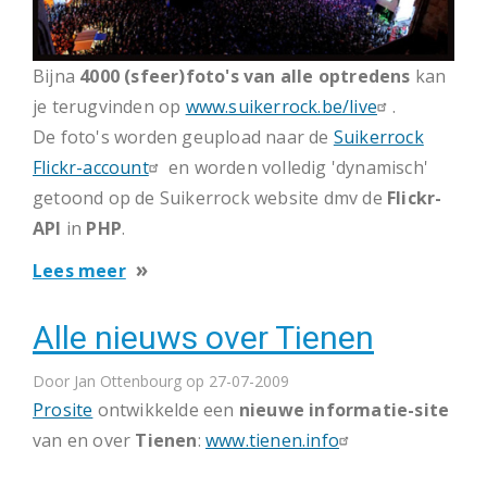
Bijna
4000 (sfeer)foto's van alle optredens
kan
je terugvinden op
www.suikerrock.be/live
.
De foto's worden geupload naar de
Suikerrock
Flickr-account
en worden volledig 'dynamisch'
getoond op de Suikerrock website dmv de
Flickr-
API
in
PHP
.
over
Lees meer
125.000
Alle nieuws over Tienen
bezoekers
op
Door
Jan Ottenbourg
op 27-07-2009
Suikerrock
Prosite
ontwikkelde een
nieuwe informatie-site
van en over
Tienen
:
www.tienen.info