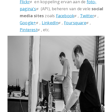
Flickr
en koppeling ervan aan de
foto-
pagina's
(API), beheren van de vele
social
media sites
zoals
Facebook
,
Twitter
,
Google+
,
LinkedIn
,
Foursquare
,
Pinterest
, etc.