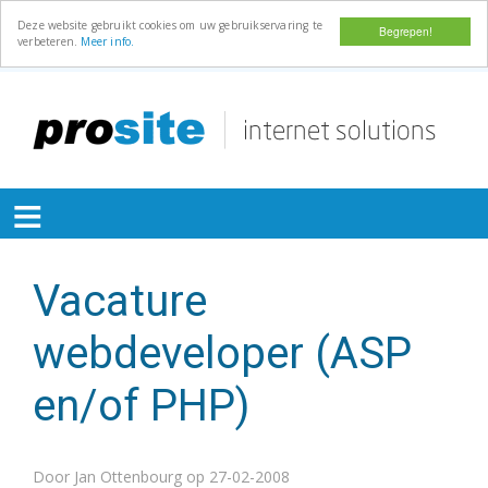
Deze website gebruikt cookies om uw gebruikservaring te
Begrepen!
verbeteren.
Meer info.
Overslaan
en
naar
de
≡
inhoud
gaan
Vacature
webdeveloper (ASP
en/of PHP)
Door
Jan Ottenbourg
op 27-02-2008