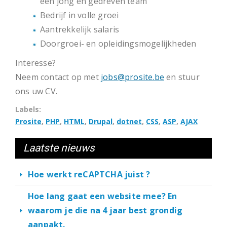
een jong en gedreven team
Bedrijf in volle groei
Aantrekkelijk salaris
Doorgroei- en opleidingsmogelijkheden
Interesse?
Neem contact op met
jobs@prosite.be
en stuur
ons uw CV.
Labels
Prosite
PHP
HTML
Drupal
dotnet
CSS
ASP
AJAX
Laatste nieuws
Hoe werkt reCAPTCHA juist ?
Hoe lang gaat een website mee? En
waarom je die na 4 jaar best grondig
aanpakt.