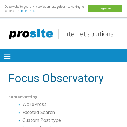
Deze website gebruikt cookies om uw gebruikservaring te
Begrepen!
verbeteren.
Meer info.
Overslaan
en
naar
de
≡
inhoud
gaan
Focus Observatory
Samenvatting
WordPress
Faceted Search
Custom Post type